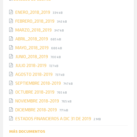
File
File
ENERO_2018_2019
334 kB
extension:
size:
File
File
FEBRERO_2018_2019
343 kB
pdf
extension:
size:
File
File
MARZO_2018_2019
347 kB
pdf
extension:
size:
File
File
ABRIL_2018_2019
685 kB
pdf
extension:
size:
File
File
MAYO_2018_2019
686 kB
pdf
extension:
size:
File
File
JUNIO_2018_2019
700 kB
pdf
extension:
size:
File
File
JULIO 2018-2019
727 kB
pdf
extension:
size:
File
File
AGOSTO 2018-2019
737 kB
pdf
extension:
size:
File
File
SEPTIEMBRE 2018-2019
747 kB
pdf
extension:
size:
File
File
OCTUBRE 2018-2019
765 kB
pdf
extension:
size:
File
File
NOVIEMBRE 2018-2019
765 kB
pdf
extension:
size:
File
File
DICIEMBRE 2018-2019
771 kB
pdf
extension:
size:
File
File
ESTADOS FINANCIEROS A DIC 31 DE 2019
2 MB
pdf
extension:
size:
pdf
MÁS DOCUMENTOS