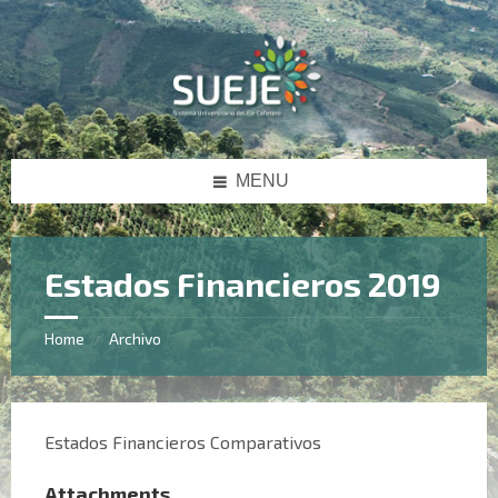
Skip
Skip
Skip
Skip
to
to
to
to
content
left
right
footer
sidebar
sidebar
MENU
Estados Financieros 2019
Home
Archivo
/
Estados Financieros Comparativos
Attachments