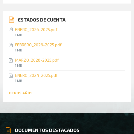
ESTADOS DE CUENTA
ENERO_2026-2025.pdf
File
1 MB
size:
FEBRERO_2026-2025.pdf
File
1 MB
size:
MARZO_2026-2025.pdf
File
1 MB
size:
ENERO_2024_2025.pdf
File
1 MB
size:
OTROS AÑOS
DOCUMENTOS DESTACADOS