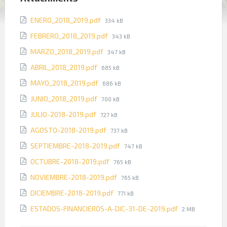
File
ENERO_2018_2019.pdf
334 kB
size:
File
FEBRERO_2018_2019.pdf
343 kB
size:
File
MARZO_2018_2019.pdf
347 kB
size:
File
ABRIL_2018_2019.pdf
685 kB
size:
File
MAYO_2018_2019.pdf
686 kB
size:
File
JUNIO_2018_2019.pdf
700 kB
size:
File
JULIO-2018-2019.pdf
727 kB
size:
File
AGOSTO-2018-2019.pdf
737 kB
size:
File
SEPTIEMBRE-2018-2019.pdf
747 kB
size:
File
OCTUBRE-2018-2019.pdf
765 kB
size:
File
NOVIEMBRE-2018-2019.pdf
765 kB
size:
File
DICIEMBRE-2018-2019.pdf
771 kB
size:
File
ESTADOS-FINANCIEROS-A-DIC-31-DE-2019.pdf
2 MB
size: