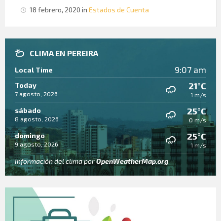
18 febrero, 2020
in
Estados de Cuenta
CLIMA EN PEREIRA
9:07 am
Local Time
21°C
Today
7 agosto, 2026
1 m/s
25°C
sábado
8 agosto, 2026
0 m/s
25°C
domingo
9 agosto, 2026
1 m/s
Información del clima por
OpenWeatherMap.org