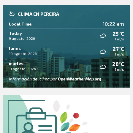
CLIMA EN PEREIRA
10:22 am
Local Time
25°C
Today
9 agosto, 2026
1 m/s
27°C
lunes
10 agosto, 2026
1 m/s
28°C
martes
11 agosto, 2026
1 m/s
Información del clima por
OpenWeatherMap.org