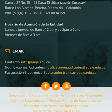
Carera 27 No. 10 – 25 Casa 15 Urbanización Curacaví
Barrio Los Álamos. Pereira, Risaralda – Colombia
PBX: (57)(6) 3137106 Cel.: 321 8034259
Horario de Atención de la Entidad
Lunes a jueves, de 8am a 12 am y de 2pm a 6pm.
Viernes de 8am a 3 pm.
EMAIL
Contacto:
info@sueje.edu.co
Notificaciones Judiciales:
notificacionesjudiciales@sueje.edu.co
Facturación Electrónica:
facturaelectronica@sueje.edu.co
Corporativo
Política de Tratamiento de Datos Personales
Quejas y Sugerencias
Manual Manejo de Base de datos
Procedimiento Manejo de Base de datos
Reglamento interno de trabajo