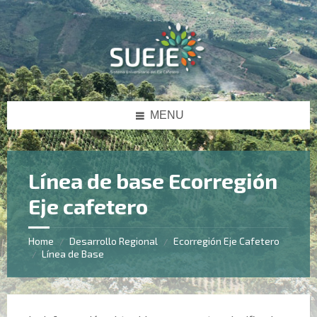
Skip
Skip
Skip
to
to
to
content
left
footer
sidebar
MENU
Línea de base Ecorregión
Eje cafetero
Home
Desarrollo Regional
Ecorregión Eje Cafetero
/
/
Línea de Base
/