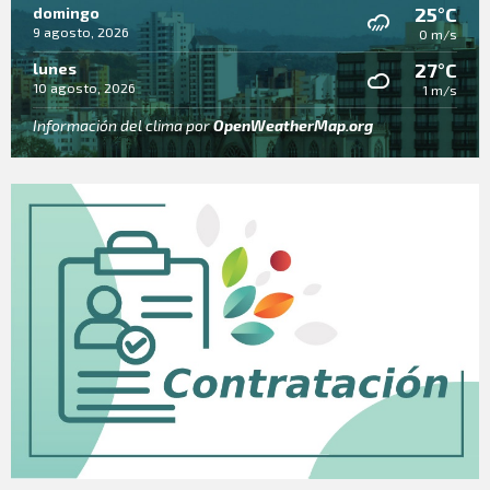
25°C
domingo
9 agosto, 2026
0 m/s
27°C
lunes
10 agosto, 2026
1 m/s
Información del clima por
OpenWeatherMap.org