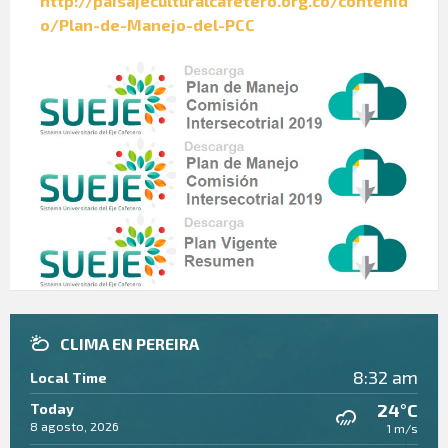
http://paisajeculturalcafetero.org.co/contenid
o/Plan-de-Manejo-del-PCC
CLIMA EN PEREIRA
8:32 am
Local Time
24°C
Today
8 agosto, 2026
1 m/s