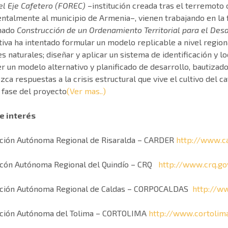
el Eje Cafetero (FOREC)
–institución creada tras el terremoto 
ntalmente al municipio de Armenia–, vienen trabajando en la f
nado
Construcción de un Ordenamiento Territorial para el Desa
ativa ha intentado formular un modelo replicable a nivel region
s naturales; diseñar y aplicar un sistema de identificación y l
r un modelo alternativo y planificado de desarrollo, bautiza
zca respuestas a la crisis estructural que vive el cultivo del c
 fase del proyecto
(Ver mas..)
de interés
ción Autónoma Regional de Risaralda – CARDER
http://www.ca
cón Autónoma Regional del Quindío – CRQ
http://www.crq.go
ción Autónoma Regional de Caldas – CORPOCALDAS
http://ww
ción Autónoma del Tolima – CORTOLIMA
http://www.cortolima