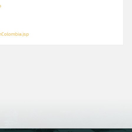
o
nColombia.jsp