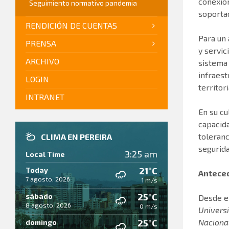
conexión
Seguimiento normativo pandemia
soportad
RENDICIÓN DE CUENTAS
Para un 
PRENSA
y servic
ARCHIVO
sistema 
infraest
LOGIN
territor
INTRANET
En su cu
capacida
toleranc
CLIMA EN PEREIRA
segurid
3:25 am
Local Time
21°C
Today
Antece
7 agosto, 2026
1 m/s
25°C
sábado
Desde e
8 agosto, 2026
0 m/s
Univers
25°C
Naciona
domingo