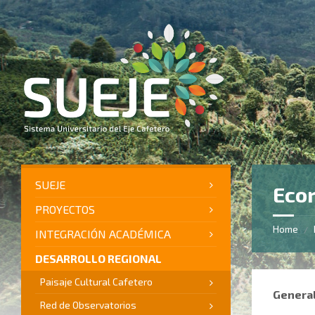
Skip
Skip
Skip
to
to
to
content
left
footer
sidebar
SUEJE
Ecor
PROYECTOS
Home
/
INTEGRACIÓN ACADÉMICA
DESARROLLO REGIONAL
Paisaje Cultural Cafetero
Genera
Red de Observatorios