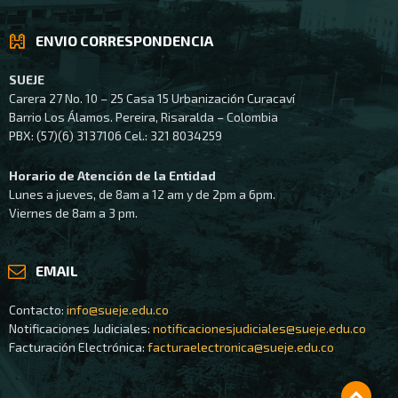
ENVIO CORRESPONDENCIA
SUEJE
Carera 27 No. 10 – 25 Casa 15 Urbanización Curacaví
Barrio Los Álamos. Pereira, Risaralda – Colombia
PBX: (57)(6) 3137106 Cel.: 321 8034259
Horario de Atención de la Entidad
Lunes a jueves, de 8am a 12 am y de 2pm a 6pm.
Viernes de 8am a 3 pm.
EMAIL
Contacto:
info@sueje.edu.co
Notificaciones Judiciales:
notificacionesjudiciales@sueje.edu.co
Facturación Electrónica:
facturaelectronica@sueje.edu.co