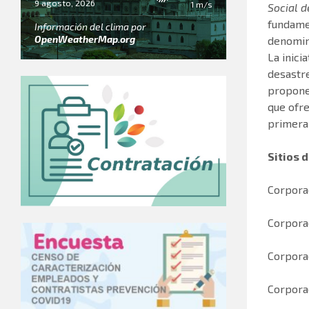
9 agosto, 2026
1 m/s
Social d
fundame
Información del clima por
OpenWeatherMap.org
denomi
La inici
desastre
propone
que ofre
primera
Sitios 
Corpora
Corpora
Corpora
Corpora