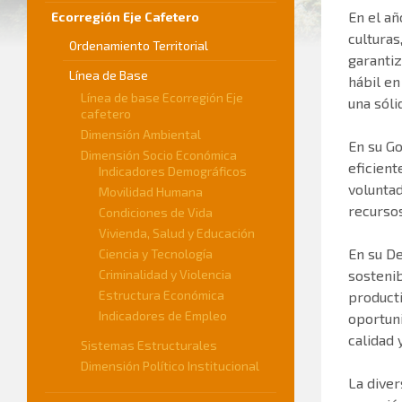
En el añ
Ecorregión Eje Cafetero
culturas
Ordenamiento Territorial
garantiz
Línea de Base
hábil en
Línea de base Ecorregión Eje
una sóli
cafetero
Dimensión Ambiental
En su Go
Dimensión Socio Económica
eficient
Indicadores Demográficos
voluntad
Movilidad Humana
recursos
Condiciones de Vida
Vivienda, Salud y Educación
En su De
Ciencia y Tecnología
Criminalidad y Violencia
sosteni
Estructura Económica
producti
Indicadores de Empleo
oportuni
calidad 
Sistemas Estructurales
Dimensión Político Institucional
La diver