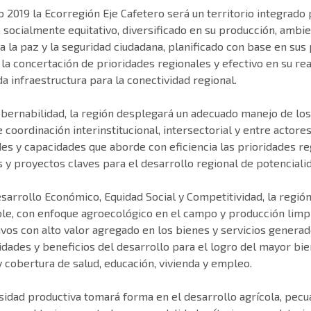
o 2019 la Ecorregión Eje Cafetero será un territorio integrado
, socialmente equitativo, diversificado en su producción, amb
a la paz y la seguridad ciudadana, planificado con base en sus
 la concertación de prioridades regionales y efectivo en su r
da infraestructura para la conectividad regional.
bernabilidad, la región desplegará un adecuado manejo de los 
e coordinación interinstitucional, intersectorial y entre actore
es y capacidades que aborde con eficiencia las prioridades re
 y proyectos claves para el desarrollo regional de potenciali
sarrollo Económico, Equidad Social y Competitividad, la regi
ble, con enfoque agroecológico en el campo y producción limp
vos con alto valor agregado en los bienes y servicios generado
dades y beneficios del desarrollo para el logro del mayor biene
y cobertura de salud, educación, vivienda y empleo.
sidad productiva tomará forma en el desarrollo agrícola, pecu