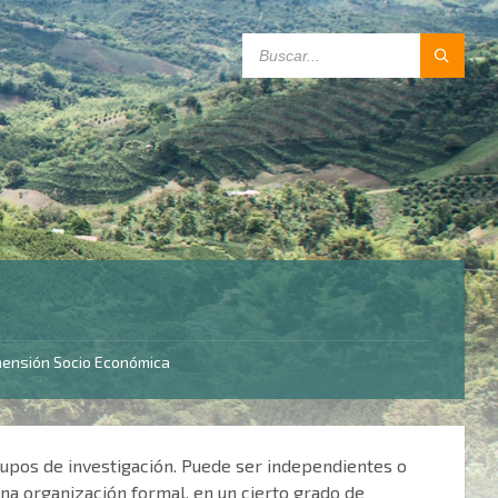
SEARCH:
mensión Socio Económica
rupos de investigación. Puede ser independientes o
 una organización formal, en un cierto grado de