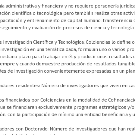
a administrativa y financiera y no requiere personería jurídica
ación científica o tecnológica pero también realiza otras activ
acitación y entrenamiento de capital humano, transferencia de 
 seguimiento y evaluación de procesos de ciencia y tecnología
 Investigación Científica y Tecnológica: Colciencias lo defin
 investigación en una temática dada, formulan uno o varios pr
mediano plazo para trabajar en él y producir unos resultados
iempre y cuando demuestre producción de resultados tangibles
ades de investigación convenientemente expresadas en un pla
gadores residentes: Número de investigadores que viven en cad
s financiados por Colciencias en la modalidad de Cofinanciac
ue se financiaran exclusivamente programas estratégicos y/o 
ón, con la participación de mínimo una entidad beneficiaria y 
adores con Doctorado: Número de investigadores que han reali