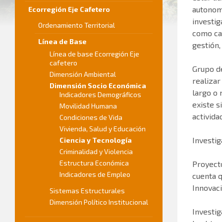
autonomí
Ecorregión Eje Cafetero
investig
Ordenamiento Territorial
como cap
Línea de Base
gestión,
Línea de base Ecorregión Eje
cafetero
Grupo de
Dimensión Ambiental
realizar
Dimensión Socio Económica
largo o 
Indicadores Demográficos
existe s
Movilidad Humana
activid
Condiciones de Vida
Vivienda, Salud y Educación
Investi
Ciencia y Tecnología
Criminalidad y Violencia
Estructura Económica
Proyecto
Indicadores de Empleo
cuenta q
Innovaci
Sistemas Estructurales
Dimensión Político Institucional
Investig