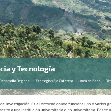
cia y Tecnología
Desarrollo Regional
Ecorregión Eje Cafetero
Línea de Base
Di
/
/
/
de Investigación: Es el entorno donde funciona uno o varios g
scrito a una institución universitaria o no universitaria. Posee