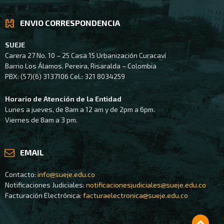
ENVIO CORRESPONDENCIA
SUEJE
Carera 27 No. 10 – 25 Casa 15 Urbanización Curacaví
Barrio Los Álamos. Pereira, Risaralda – Colombia
PBX: (57)(6) 3137106 Cel.: 321 8034259
Horario de Atención de la Entidad
Lunes a jueves, de 8am a 12 am y de 2pm a 6pm.
Viernes de 8am a 3 pm.
EMAIL
Contacto:
info@sueje.edu.co
Notificaciones Judiciales:
notificacionesjudiciales@sueje.edu.co
Facturación Electrónica:
facturaelectronica@sueje.edu.co