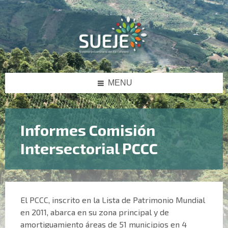
Skip
Skip
Skip
to
to
to
content
left
footer
sidebar
MENU
Informes Comisión
Intersectorial PCCC
El PCCC, inscrito en la Lista de Patrimonio Mundial
en 2011, abarca en su zona principal y de
amortiguamiento áreas de 51 municipios en 4