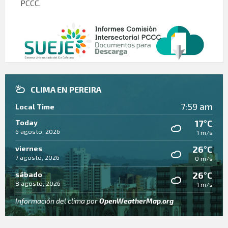
PCCC.
CLIMA EN PEREIRA
7:59 am
Local Time
17°C
Today
6 agosto, 2026
1 m/s
26°C
viernes
7 agosto, 2026
0 m/s
26°C
sábado
8 agosto, 2026
1 m/s
Información del clima por
OpenWeatherMap.org