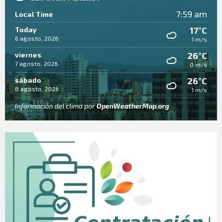
7:59 am
Local Time
17°C
Today
6 agosto, 2026
1 m/s
26°C
viernes
7 agosto, 2026
0 m/s
26°C
sábado
8 agosto, 2026
1 m/s
Información del clima por
OpenWeatherMap.org