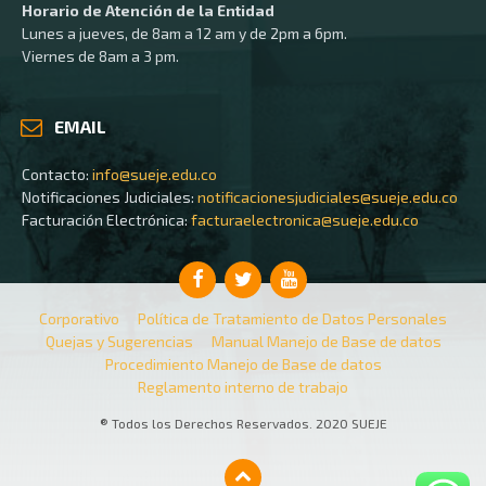
Horario de Atención de la Entidad
Lunes a jueves, de 8am a 12 am y de 2pm a 6pm.
Viernes de 8am a 3 pm.
EMAIL
Contacto:
info@sueje.edu.co
Notificaciones Judiciales:
notificacionesjudiciales@sueje.edu.co
Facturación Electrónica:
facturaelectronica@sueje.edu.co
Corporativo
Política de Tratamiento de Datos Personales
Quejas y Sugerencias
Manual Manejo de Base de datos
Procedimiento Manejo de Base de datos
Reglamento interno de trabajo
® Todos los Derechos Reservados. 2020 SUEJE