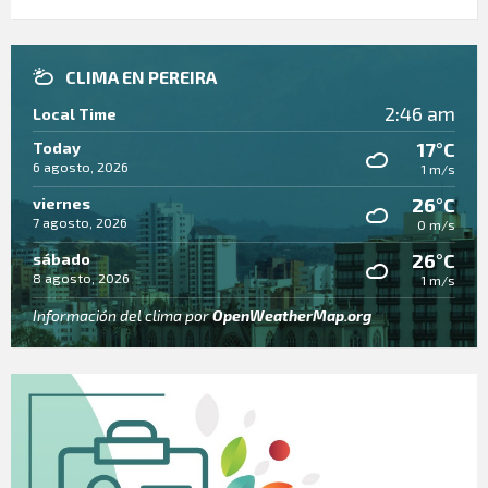
CLIMA EN PEREIRA
2:46 am
Local Time
17°C
Today
6 agosto, 2026
1 m/s
26°C
viernes
7 agosto, 2026
0 m/s
26°C
sábado
8 agosto, 2026
1 m/s
Información del clima por
OpenWeatherMap.org